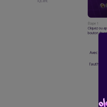
IQCent.
Étape
1
Cliquez ou ap
bouton de co
Avec ce pr
mon
l'authenti