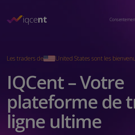
iqce
nt
Consentement
Les traders de
United States
sont les bienven
IQCent – Votre
plateforme de t
ligne ultime