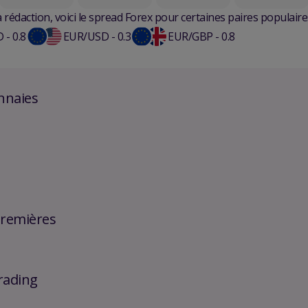
rédaction, voici le spread Forex pour certaines paires populaires
- 0.8
EUR/USD - 0.3
EUR/GBP - 0.8
nnaies
premières
trading