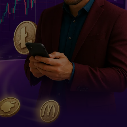
kw
jo
ma