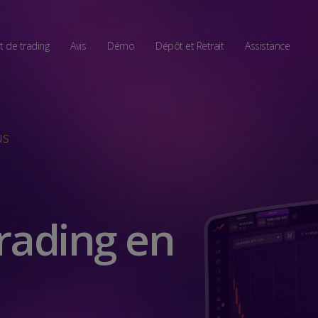
 de trading
Avis
Démo
Dépôt et Retrait
Assistance
us
rading en