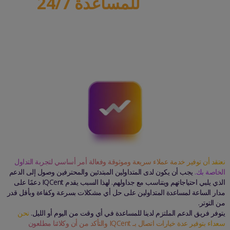
نحن هنا
للمساعدة 24/7
jo
ma
نعتقد أن توفير خدمة عملاء سريعة وموثوقة وفعالة أمر أساسي لتجربة التداول
الخاصة بك.
يجب أن يكون لدى المتداولين المبتدئين والمحترفين وصول إلى الدعم
الذي يلبي احتياجاتهم ويتناسب مع جداولهم. لهذا السبب يقدم IQCent دعمًا على
مدار الساعة لمساعدة المتداولين على حل أي مشكلات بسرعة وكفاءة وبأقل قدر
من التوتر.
يتوفر فريق الدعم الملتزم لدينا للمساعدة في أي وقت من اليوم أو الليل.
نحن
سعداء بتوفير عدة خيارات اتصال بـ IQCent والتأكد من أن وكلائنا مطلعون