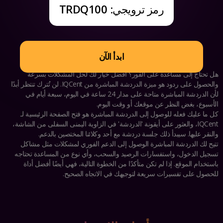
رمز ترويجي:
TRDQ100
ابدأ الآن
هل تحتاج إلى مساعدة على الفور؟ أفضل خيار لك لحل المشكلات بسرعة
والحصول على ردود هو ميزة الدردشة المباشرة من IQCent. لن تُترك تنتظر أبدًا
لأن الدردشة المباشرة متاحة على مدار 24 ساعة في اليوم، سبعة أيام في
الأسبوع، بغض النظر عن موقعك أو وقت اليوم.
كل ما عليك فعله للوصول إلى الدردشة المباشرة هو فتح الصفحة الرئيسية لـ
IQCent، والعثور على أيقونة 'الدردشة' في الزاوية اليمنى السفلى من الشاشة،
والنقر عليها. سيبدأ ذلك جلسة دردشة مع أحد وكلائنا المختصين بالدعم.
تتيح لك الدردشة المباشرة الوصول إلى الدعم الفوري لمشكلات مثل مشاكل
تسجيل الدخول، واستفسارات الرصيد والسحب، وأي نوع من المساعدة تحتاجه
باستخدام الموقع. إذا لم تكن متأكدًا من الخطوة التالية، فهي أيضًا أفضل أداة
للحصول على تفسيرات سريعة لتوجيهك في الاتجاه الصحيح.