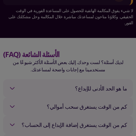
لا شيء يفوق المكالمة الهاتفية للحصول على المساعدة الفورية في الوقت
الحقيقي. وكلاؤنا متاحون لمساعدتك مباشرة خلال المكالمة وحل مشكلتك على
الفور.
الأسئلة الشائعة (FAQ)
لديك أسئلة؟ لست وحدك. إليك بعض الأسئلة الأكثر شيوعًا من
مستخدمينا مع إجابات واضحة لمساعدتك.
ما هو الحد الأدنى للإيداع؟
الحد الأدنى للإيداع في IQCent هو 250 دولارًا، مما يجعله مناسبًا
كم من الوقت يستغرق سحب أموالي؟
للمبتدئين والمتداولين العاديين. بفضل هذا الحد المنخفض، يمكنك البدء
دون الحاجة إلى استثمار مبدئي كبير.
على الرغم من أن مدة السحب تختلف حسب الطريقة المختارة، إلا أن
كم من الوقت يستغرق إضافة الإيداع إلى الحساب؟
معظم الطلبات تتم معالجتها في أقل من ساعة. قد يستغرق ظهور