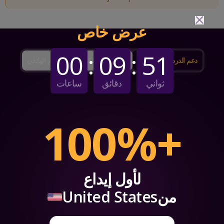
عرض خاص
:
:
00
09
51
دعم الدردشة المباشرة
دعم البريد الإلكتروني
الدعم الهاتفي
ثواني
دقائق
ساعات
+100%
لأول إيداع
من
United States