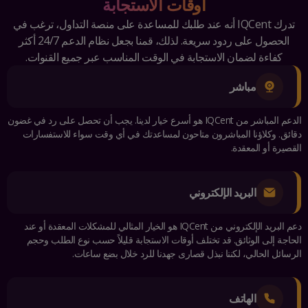
أوقات الاستجابة
تدرك IQCent أنه عند طلبك للمساعدة على منصة التداول، ترغب في
الحصول على ردود سريعة. لذلك، قمنا بجعل نظام الدعم 24/7 أكثر
كفاءة لضمان الاستجابة في الوقت المناسب عبر جميع القنوات.
مباشر
الدعم المباشر من IQCent هو أسرع خيار لدينا. يجب أن تحصل على رد في غضون
دقائق. وكلاؤنا المباشرون متاحون لمساعدتك في أي وقت سواء للاستفسارات
القصيرة أو المعقدة.
البريد الإلكتروني
دعم البريد الإلكتروني من IQCent هو الخيار المثالي للمشكلات المعقدة أو عند
الحاجة إلى الوثائق. قد تختلف أوقات الاستجابة قليلاً حسب نوع الطلب وحجم
الرسائل الحالي، لكننا نبذل قصارى جهدنا للرد خلال بضع ساعات.
الهاتف