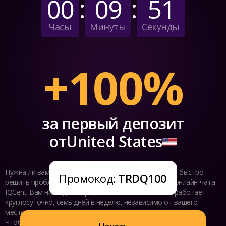
:
:
00
09
50
Часы
Минуты
Секунды
+100%
за первый депозит
от
United States
Нужна ли вам помощь прямо сейчас? Лучший способ быстро
Промокод:
TRDQ100
решить проблему и получить ответ — это функция онлайн-чата
IQCent. Вам никогда не придётся ждать, так как чат работает
круглосуточно, семь дней в неделю, независимо от вашего
местоположения и времени суток.
Чтобы получить доступ к онлайн-чату, откройте главную