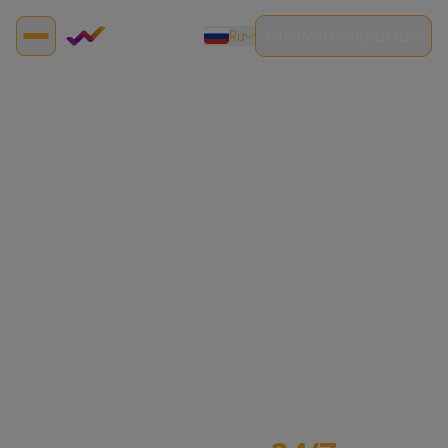
ru
Мне нужна консультация
en
es
fr
de
pt
ru
id
hi
ar
sa
ae
Служба поддержки IQCent
eg
Мы здесь, чтобы
qa
kw